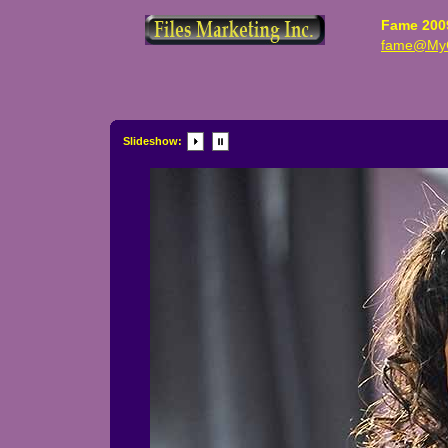
Fame 200
fame@MyC
Slideshow: