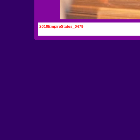
2010EmpireStates_0479