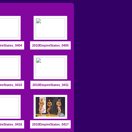
reStates_0404
2010EmpireStates_0405
reStates_0410
2010EmpireStates_0411
reStates_0416
2010EmpireStates_0417