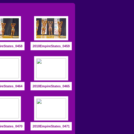
reStates_0458
2010EmpireStates_0459
reStates_0464
2010EmpireStates_0465
reStates_0470
2010EmpireStates_0471