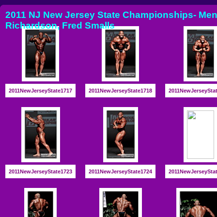
2011 NJ New Jersey State Championships- Men 
Richardson, Fred Smalls
2011NewJerseyState1717
2011NewJerseyState1718
2011NewJerseySta
2011NewJerseyState1723
2011NewJerseyState1724
2011NewJerseySta