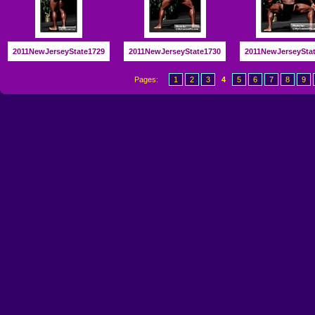
2011NewJerseyState1729
2011NewJerseyState1730
2011NewJerseySta
Pages:
1
2
3
4
5
6
7
8
9