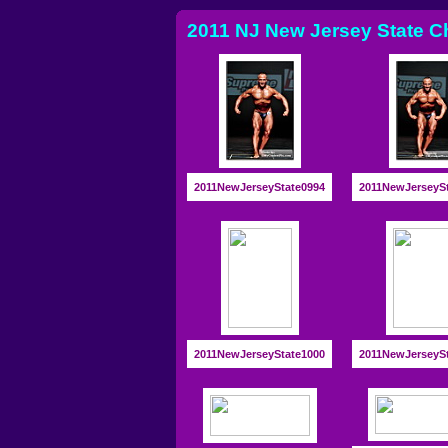
2011 NJ New Jersey State C
2011NewJerseyState0994
2011NewJerseyS
2011NewJerseyState1000
2011NewJerseyS