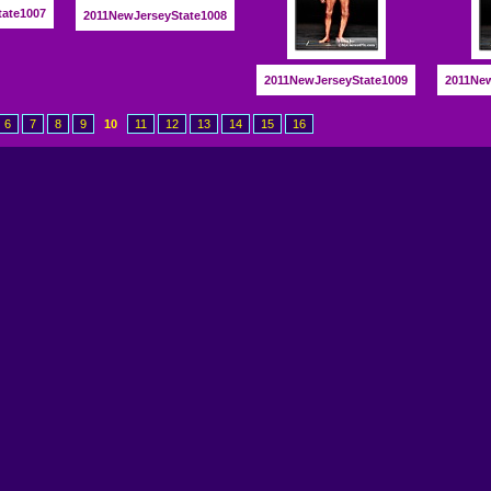
tate1007
2011NewJerseyState1008
2011NewJerseyState1009
2011New
6
7
8
9
10
11
12
13
14
15
16