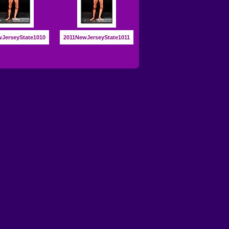
JerseyState1010
2011NewJerseyState1011