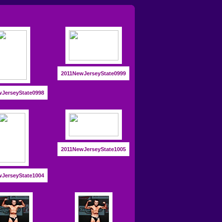
2011NewJerseyState0999
JerseyState0998
2011NewJerseyState1005
JerseyState1004