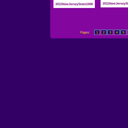
2011NewJerseyS
2011NewJerseyState1006
Pages:
1
2
3
4
5