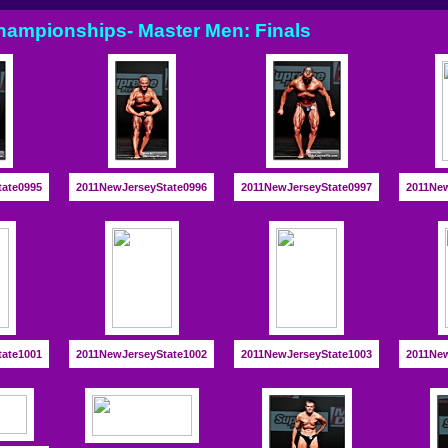
hampionships- Master Men: Finals
tate0995
2011NewJerseyState0996
2011NewJerseyState0997
2011New
tate1001
2011NewJerseyState1002
2011NewJerseyState1003
2011New